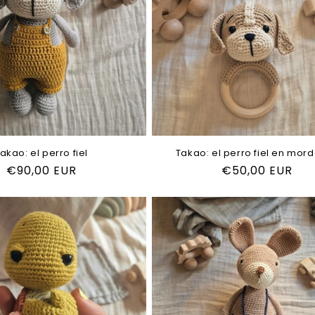
c
c
i
ó
n
akao: el perro fiel
Takao: el perro fiel en mor
Precio
€90,00 EUR
Precio
€50,00 EUR
:
habitual
habitual