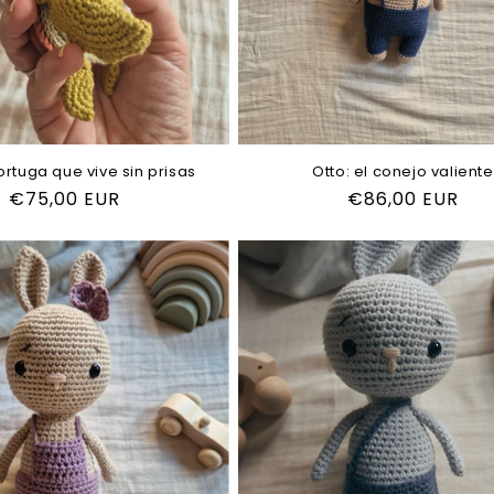
tortuga que vive sin prisas
Otto: el conejo valiente
Precio
€75,00 EUR
Precio
€86,00 EUR
habitual
habitual