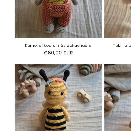
Kumo, el koala más achuchable
Toki: la 
Precio
€80,00 EUR
habitual