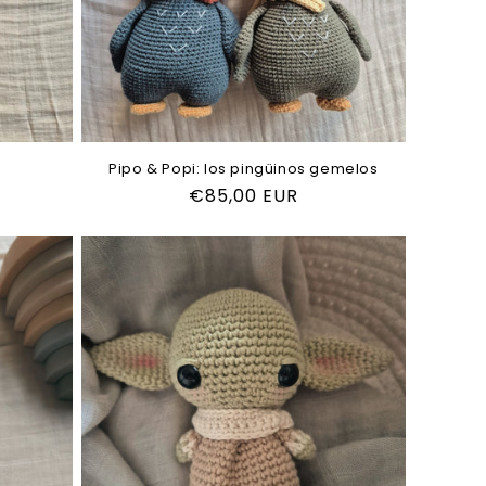
Pipo & Popi: los pingüinos gemelos
Precio
€85,00 EUR
habitual