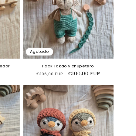
Agotado
dedor
Pack Takao y chupetero
Precio
Precio
€100,00 EUR
€106,00 EUR
habitual
de
oferta