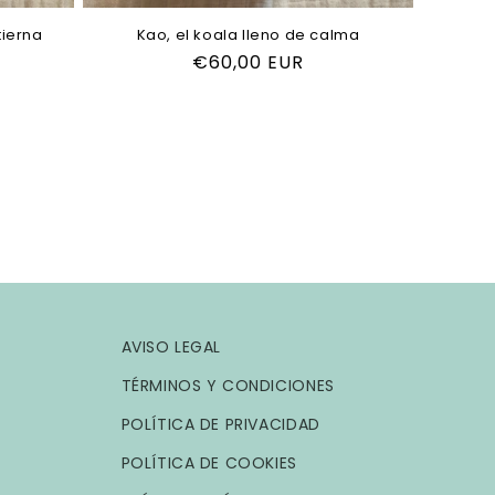
tierna
Kao, el koala lleno de calma
Precio
€60,00 EUR
habitual
AVISO LEGAL
TÉRMINOS Y CONDICIONES
POLÍTICA DE PRIVACIDAD
POLÍTICA DE COOKIES