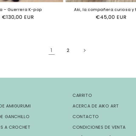
ra – Guerrera K-pop
Aki, la compañera curiosa y 
Precio
€130,00 EUR
Precio
€45,00 EUR
habitual
habitual
1
2
CARRITO
DE AMIGURUMI
ACERCA DE AIKO ART
DE GANCHILLO
CONTACTO
IS A CROCHET
CONDICIONES DE VENTA