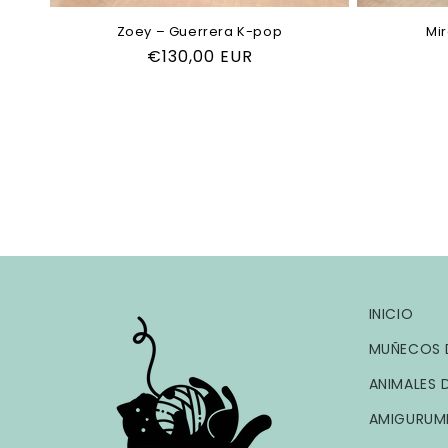
Zoey – Guerrera K-pop
Mi
Precio
€130,00 EUR
habitual
INICIO
MUÑECOS 
ANIMALES 
AMIGURUM