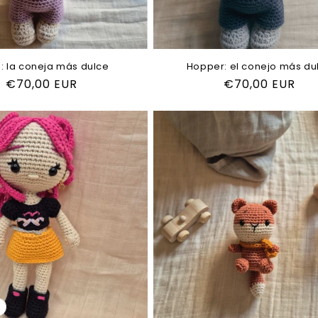
: la coneja más dulce
Hopper: el conejo más du
Precio
€70,00 EUR
Precio
€70,00 EUR
habitual
habitual