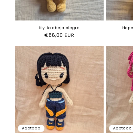
Lily: la abeja alegre
Hope
Precio
€88,00 EUR
habitual
Agotado
Agotado