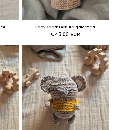
lce
Baby Yoda: ternura galáctica
Precio
€45,00 EUR
habitual